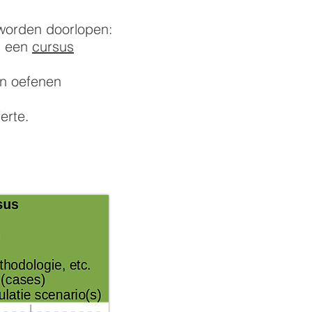
worden doorlopen:
an een
cursus
en oefenen
erte.