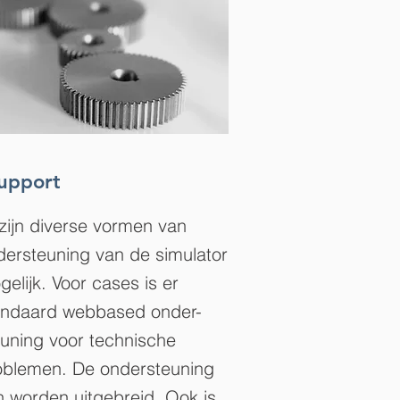
upport
 zijn diverse vormen van
dersteuning van de simulator
elijk. Voor cases is er
andaard webbased onder-
euning voor technische
oblemen. De ondersteuning
n worden uitgebreid. Ook is