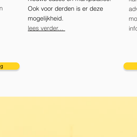
in
Ook voor derden is er deze
adv
mogelijkheid.
mo
lees verder...
in
ug