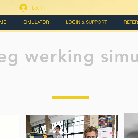
Log In
ME
SIMULATOR
LOGIN & SUPPORT
REFE
leg werking simu