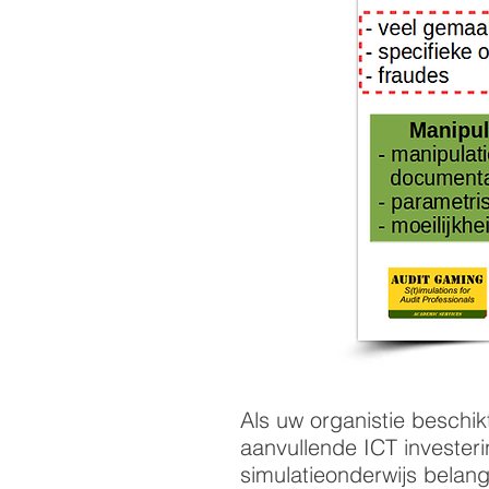
Als uw organistie beschikt
aanvullende ICT invester
simulatieonderwijs bela