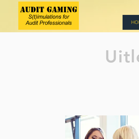
HO
Uit