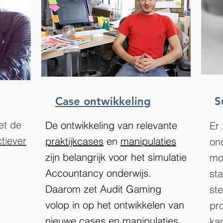
Case ontwikkeling
S
et de
De ontwikkeling van relevante
Er
ctiever
praktijk
cases
en
manipulaties
on
zijn belangrijk voor het simulatie
mog
Accountancy onderwijs.
st
Daarom zet Audit Gaming
st
volop in op het ontwikkelen van
pr
nieuwe cases en manipulaties.
ka