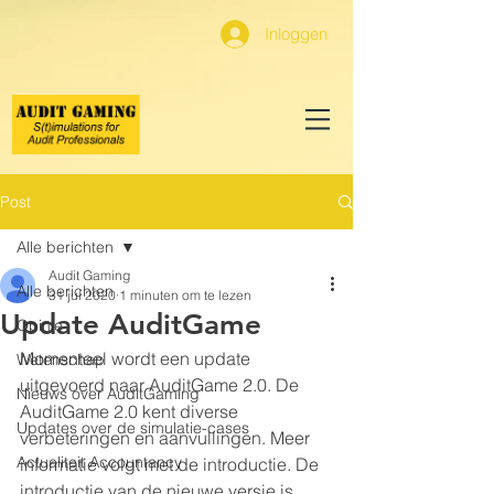
Inloggen
Post
Alle berichten
Audit Gaming
Alle berichten
31 jul 2020
1 minuten om te lezen
Update AuditGame
Opinie
Momenteel wordt een update 
Wetenschap
uitgevoerd naar AuditGame 2.0. De 
Nieuws over AuditGaming
AuditGame 2.0 kent diverse 
Updates over de simulatie-cases
verbeteringen en aanvullingen. Meer 
Actualiteit Accountancy
informatie volgt met de introductie. De 
introductie van de nieuwe versie is 