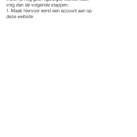
volg dan de volgende stappen:
1. Maak hiervoor eerst een account aan op
deze website
2. Ga naar de licentiepagina en selecteer
een 'Handelscasus'- licentie en volg de
betalingsinstructies.
3. Ga daarna naar de inlogpagina van de
AuditGame-cases en kies de case
'Laptopworld.nl'
Voor informatie over inloggen en
troubleshooting, zie de veelgestelde
vragen lijst. Mochten er onverhoopt
storingen zijn of onderhoud aan het
systeem, dan wordt dat hier vermeld.
​Veel plezier met de cursus en de
AuditGame!
© 2022 by Audit Gaming.com