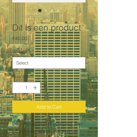
SKU: 632835642834572
Dit is een product
Price
€40.00
Grootte
*
Quantity
*
Add to Cart
Dit is een productbeschrijving. Hier 
kunt u meer details kwijt over uw 