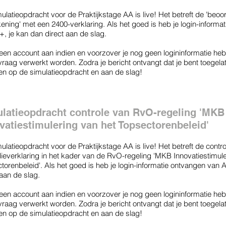
ulatieopdracht voor de Praktijkstage AA is live! Het betreft de 'beoo
kening' met een 2400-verklaring. Als het goed is heb je login-informa
, je kan dan direct aan de slag.
en account aan indien en voorzover je nog geen logininformatie heb
vraag verwerkt worden. Zodra je bericht ontvangt dat je bent toegelate
en op de simulatieopdracht en aan de slag!
latieopdracht controle van RvO-regeling 'MKB
vatiestimulering van het Topsectorenbeleid'
ulatieopdracht voor de Praktijkstage AA is live! Het betreft de contr
ieverklaring in het kader van de RvO-regeling 'MKB Innovatiestimule
torenbeleid'. Als het goed is heb je login-informatie ontvangen van 
 aan de slag.
en account aan indien en voorzover je nog geen logininformatie heb
vraag verwerkt worden. Zodra je bericht ontvangt dat je bent toegelate
en op de simulatieopdracht en aan de slag!