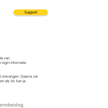
Support
ole van
 login-informatie
t ontvangen. Daarna zal
n als lid, kan je
arrekening.