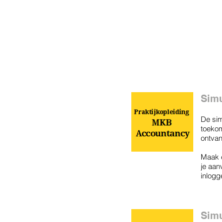
Simu
De sim
toekom
ontvan
Maak e
je aan
inlogg
Simu