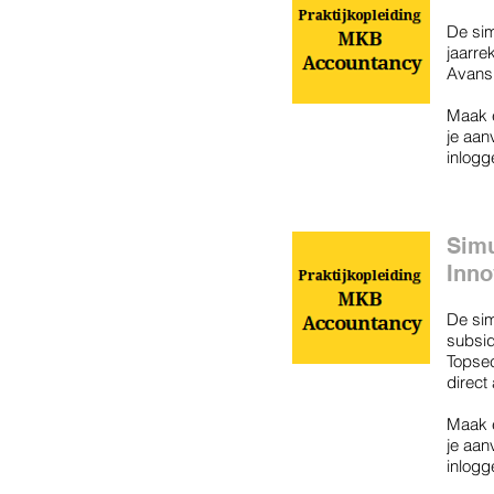
De sim
jaarre
Avans+
Maak e
je aan
inlogg
Simu
Inno
De sim
subsid
Topsec
direct
Maak e
je aan
inlogg