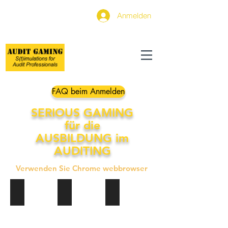
Anmelden
FAQ beim Anmelden
SERIOUS GAMING
für
die
AUSBILDUNG im
AUDITING​​
Verwenden Sie Chrome webbrowser
Nachrichten und Updates
Dienstleistungen
Zum Simulator
Informationen
Erklärung
Gehen
über
der
Sie
Neuigkeiten
Anwendung
zur