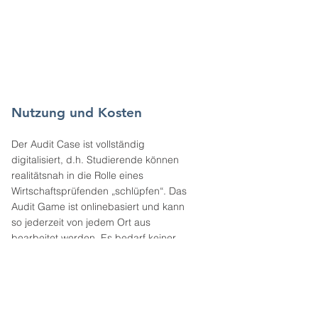
Nutzung und Kosten
Der Audit Case ist vollständig
digitalisiert, d.h. Studierende können
realitätsnah in die Rolle eines
Wirtschaftsprüfenden „schlüpfen“. Das
Audit Game ist onlinebasiert und kann
so jederzeit von jedem Ort aus
bearbeitet werden. Es bedarf keiner
spezifischen Software. Nach Ablauf der
individuellen Simulationen können die
Ergebnisse in der Klasse besprochen
werden („flipped classroom“).